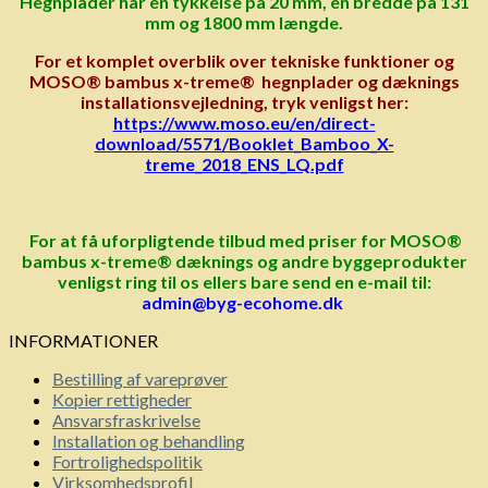
Hegnplader har en tykkelse på 20 mm, en bredde på 131
mm og 1800 mm længde.
For et komplet overblik over tekniske funktioner og
MOSO® bambus x-treme® hegnplader og dæknings
installationsvejledning, tryk venligst her:
https://www.moso.eu/en/direct-
download/5571/Booklet_Bamboo_X-
treme_2018_ENS_LQ.pdf
For at få uforpligtende tilbud med priser for MOSO®
bambus x-treme® dæknings og andre byggeprodukter
venligst ring til os ellers bare send en e-mail til:
admin@byg-ecohome.dk
INFORMATIONER
Bestilling af vareprøver
Kopier rettigheder
Ansvarsfraskrivelse
Installation og behandling
Fortrolighedspolitik
Virksomhedsprofil