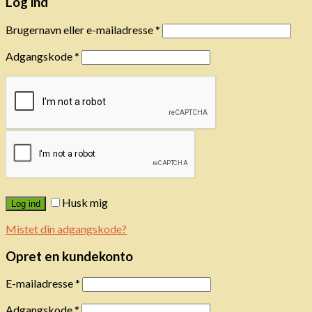
Log ind
Brugernavn eller e-mailadresse
*
Adgangskode
*
Husk mig
Log ind
Mistet din adgangskode?
Opret en kundekonto
E-mailadresse
*
Adgangskode
*