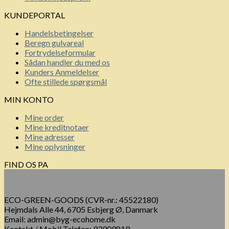
KUNDEPORTAL
Handelsbetingelser
Beregn gulvareal
Fortrydelseformular
Sådan handler du med os
Kunders Anmeldelser
Ofte stillede spørgsmål
MIN KONTO
Mine order
Mine kreditnotaer
Mine adresser
Mine oplysninger
FIND OS PA
ECO-GREEN-GOODS (CVR-nr.: 45522180)
Hejmdals Alle 44, 6705 Esbjerg Ø, Danmark
Email: admin@byg-ecohome.dk
Kontakt / Mobil Telefon: 93909819