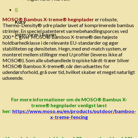
0
MOSO® Bambus X-treme® hegnplader
er robuste,
Kurv
Thermo-Density® ydre plader lavet af komprimerede bambus
strimler. En speciel patenteret varmebehandlingsporces ved
Ingen varer i kurven.
200 ° C giver MOSO® Bamboo X-treme® den højeste
holdbarhedklasse i de relevante EU-standarder og øger
stabiliteten og densiteten.
Hegn, med end-match system, er
monteret mellem stillinger med U profiler (leveres ikke af
MOSO®). Som alle ubehandlede tropiske hårdt-træer bliver
MOSO® Bamboo X-treme®, når den udsættes for
udendørsforhold, grå over tid, hvilket skaber et meget naturligt
udseende.
For mere informationer om de MOSO® Bambus X-
treme® hegnplader venligst læst
her:
https://www.moso.eu/en/products/outdoor/bamboo-
x-treme-fencing