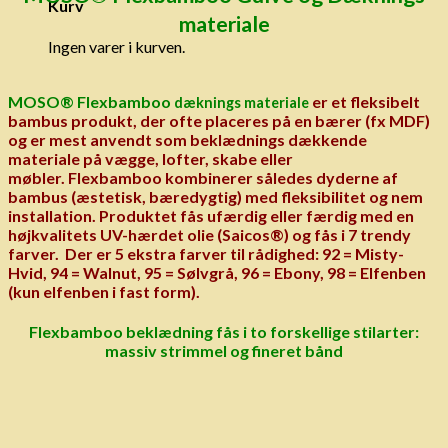
Kurv
materiale
Ingen varer i kurven.
MOSO® Flexbamboo
er et fleksibelt
dæknings materiale
bambus produkt, der ofte placeres på en bærer (fx MDF)
og er mest anvendt som beklædnings dækkende
materiale på vægge, lofter, skabe eller
møbler.
Flexbamboo kombinerer således dyderne af
bambus (æstetisk, bæredygtig) med fleksibilitet og nem
installation. Produktet fås ufærdig eller færdig med en
højkvalitets UV-hærdet olie (Saicos®) og fås i 7 trendy
farver. Der er 5 ekstra farver til rådighed: 92 = Misty-
Hvid, 94 = Walnut, 95 = Sølvgrå, 96 = Ebony, 98 = Elfenben
(kun elfenben i fast form).
Flexbamboo beklædning fås i to forskellige stilarter:
massiv strimmel og fineret bånd