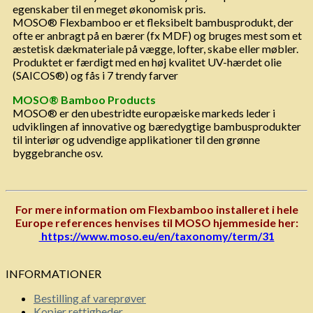
egenskaber til en meget økonomisk pris.
MOSO® Flexbamboo er et fleksibelt bambusprodukt, der
ofte er anbragt på en bærer (fx MDF) og bruges mest som et
æstetisk dækmateriale på vægge, lofter, skabe eller møbler.
Produktet er færdigt med en høj kvalitet UV-hærdet olie
(SAICOS®) og fås i 7 trendy farver
MOSO® Bamboo Products
MOSO® er den ubestridte europæiske markeds leder i
udviklingen
af innovative og bæredygtige bambusprodukter
til interiør og
udvendige applikationer til den grønne
byggebranche osv.
For mere information om Flexbamboo installeret i hele
Europe references henvises til MOSO hjemmeside her:
https://www.moso.eu/en/taxonomy/term/31
INFORMATIONER
Bestilling af vareprøver
Kopier rettigheder