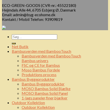
ECO-GREEN-GOODS (CVR-nr.: 45522180)
Hejmdals Alle 44, 6705 Esbjerg Ø, Danmark
Email: admin@byg-ecohome.dk
Kontakt / Mobil Telefon: 93909819
Net Butik
Bambusverden med BambooTouch
Bambusverden med BambooTouch
Bambus univers
FSC og CE for Bambus
Moso Bambus Fordele
Produktions process
Bambus Byggeprodukter
Bambus Byggeprodukter
MOSO Bambus Solid Bjælke
MOSO Bambus Solid Panel
1-lags paneler,finer,bjælker
Outdoor Kollektion
Outdoor Kollektion