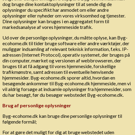
dog bruge dine kontaktoplysninger til at sende dig de
oplysninger du specifikt har anmodet om eller andre
oplysninger eller nyheder om vores virksomhed og tjenester.
Dine oplysninger kan bruges i en aggregatet form til
markedsanalyse af vores hjemmeside trafik.
Ud over de personlige oplysninger, du måtte oplyse, kan Byg-
ecohome.dk til tider bruge software eller andre værktøjer, der
muliggør indsamling af relevant teknisk information, f.eks. IP-
adressen (Internet Protocol), operativ systemet, der bruges på
din computer, mærket og versionen af ​​webbrowseren, der
bruges til at få adgang til vores hjemmeside, forskellige
trafikmønstre, samt adressen til eventuelle henvisende
hjemmesider. Byg-ecohome.dk sporer altid, hvordan en
besøgende ankommer til Byg-ecohome.dk hjemmeside, men vi
vil aldrig forsøge at indsamle oplysninger fra hjemmesider, som
du har besøgt, før du besøger webstedet Byg-ecohome.dk.
Brug af personlige oplysninger
Byg-ecohome.dk kan bruge dine personlige oplysninger til
følgende formål;
For at gøre det muligt for dig at bruge webstedet uden