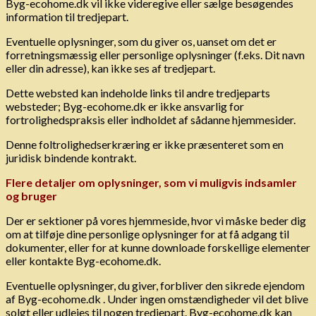
Byg-ecohome.dk vil ikke videregive eller sælge besøgendes
information til tredjepart.
Eventuelle oplysninger, som du giver os, uanset om det er
forretningsmæssig eller personlige oplysninger (f.eks. Dit navn
eller din adresse), kan ikke ses af tredjepart.
Dette websted kan indeholde links til andre tredjeparts
websteder; Byg-ecohome.dk er ikke ansvarlig for
fortrolighedspraksis eller indholdet af sådanne hjemmesider.
Denne foltrolighedserkræring er ikke præsenteret som en
juridisk bindende kontrakt.
Flere detaljer om o
plysninger, som vi muligvis indsamler
og bruger
Der er sektioner på vores hjemmeside, hvor vi måske beder dig
om at tilføje dine personlige oplysninger for at få adgang til
dokumenter, eller for at kunne downloade forskellige elementer
eller kontakte Byg-ecohome.dk.
Eventuelle oplysninger, du giver, forbliver den sikrede ejendom
af Byg-ecohome.dk . Under ingen omstændigheder vil det blive
solgt eller udlejes til nogen tredjepart. Byg-ecohome.dk kan