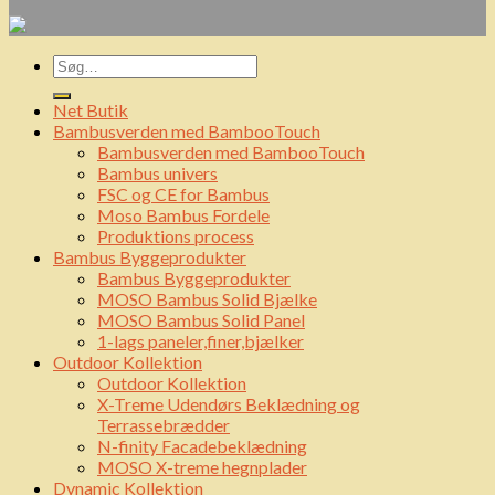
Net Butik
Bambusverden med BambooTouch
Bambusverden med BambooTouch
Bambus univers
FSC og CE for Bambus
Moso Bambus Fordele
Produktions process
Bambus Byggeprodukter
Bambus Byggeprodukter
MOSO Bambus Solid Bjælke
MOSO Bambus Solid Panel
1-lags paneler,finer,bjælker
Outdoor Kollektion
Outdoor Kollektion
X-Treme Udendørs Beklædning og
Terrassebrædder
N-finity Facadebeklædning
MOSO X-treme hegnplader
Dynamic Kollektion