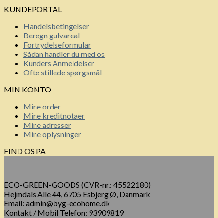
KUNDEPORTAL
Handelsbetingelser
Beregn gulvareal
Fortrydelseformular
Sådan handler du med os
Kunders Anmeldelser
Ofte stillede spørgsmål
MIN KONTO
Mine order
Mine kreditnotaer
Mine adresser
Mine oplysninger
FIND OS PA
ECO-GREEN-GOODS (CVR-nr.: 45522180)
Hejmdals Alle 44, 6705 Esbjerg Ø, Danmark
Email: admin@byg-ecohome.dk
Kontakt / Mobil Telefon: 93909819