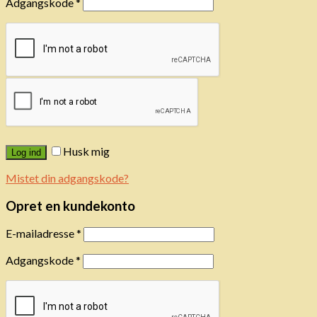
Adgangskode
*
Husk mig
Log ind
Mistet din adgangskode?
Opret en kundekonto
E-mailadresse
*
Adgangskode
*