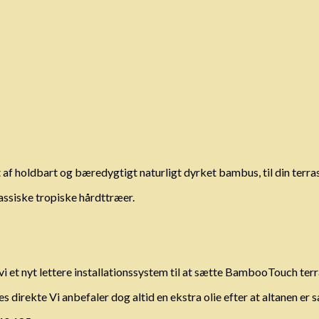
f holdbart og bæredygtigt naturligt dyrket bambus, til din terras
siske tropiske hårdttræer.
 vi et nyt lettere installationssystem til at sætte BambooTouch t
 direkte Vi anbefaler dog altid en ekstra olie efter at altanen er s