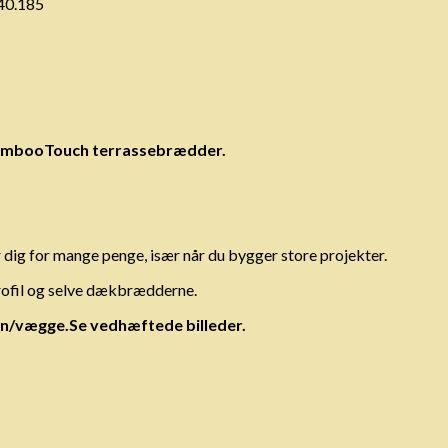
40.185
f BambooTouch terrassebrædder.
 dig for mange penge, især når du bygger store projekter.
rofil og selve dækbrædderne.
n/vægge.Se vedhæftede billeder.