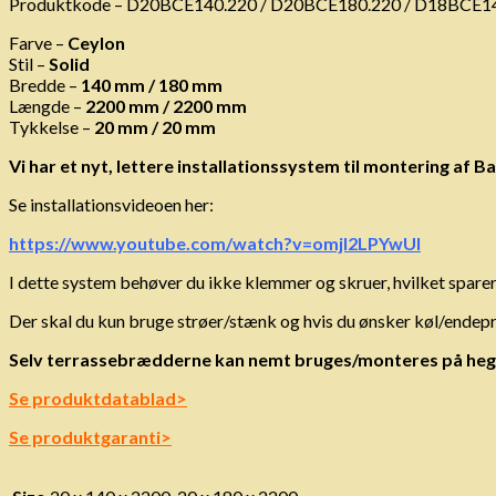
Produktkode – D20BCE140.220 / D20BCE180.220 / D18BCE1
Farve –
Ceylon
Stil –
Solid
Bredde –
140 mm / 180 mm
Længde –
2200 mm / 2200 mm
Tykkelse –
20 mm / 20 mm
Vi har et nyt, lettere installationssystem til montering a
Se installationsvideoen her:
https://www.youtube.com/watch?v=omjI2LPYwUI
I dette system behøver du ikke klemmer og skruer, hvilket sparer
Der skal du kun bruge strøer/stænk og hvis du ønsker køl/endep
Selv terrassebrædderne kan nemt bruges/monteres på heg
Se produktdatablad>
Se produktgaranti>