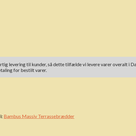
rtig levering til kunder, så dette tilfælde vi levere varer overal
ling for bestilt varer.
i:
Bambus Massiv Terrassebrædder