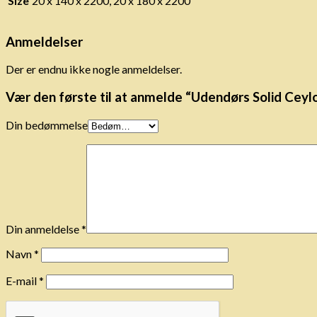
Size
20 x 140 x 2200, 20 x 180 x 2200
Anmeldelser
Der er endnu ikke nogle anmeldelser.
Vær den første til at anmelde “Udendørs Solid Ceyl
Din bedømmelse
Din anmeldelse
*
Navn
*
E-mail
*