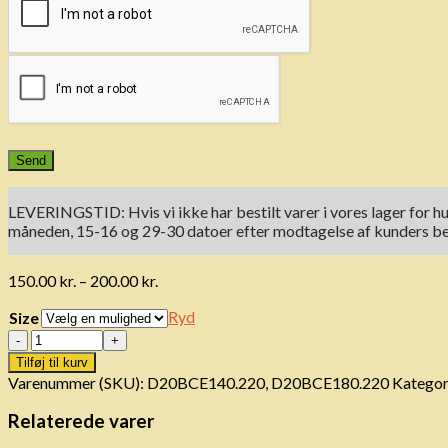
LEVERINGSTID: Hvis vi ikke har bestilt varer i vores lager for hu
måneden, 15-16 og 29-30 datoer efter modtagelse af kunders beta
Prisinterval:
150.00
kr.
–
200.00
kr.
150.00 kr.
Ryd
Size
til
200.00 kr.
Antal
Tilføj til kurv
Varenummer (SKU):
D20BCE140.220, D20BCE180.220
Kategor
Relaterede varer