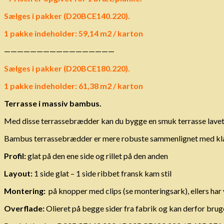
Sælges i pakker (D20BCE140.220).
1 pakke indeholder: 59,14 m2 / karton
—————————————————
Sælges i pakker (D20BCE180.220).
1 pakke indeholder: 61,38 m2 / karton
Terrasse i massiv bambus.
Med disse terrassebrædder kan du bygge en smuk terrasse lavet a
Bambus terrassebrædder er mere robuste sammenlignet med klas
Profil:
glat på den ene side og rillet på den anden
Layout:
1 side glat – 1 side ribbet fransk kam stil
Montering:
på knopper med clips (se monteringsark), ellers har
Overflade:
Olieret på begge sider fra fabrik og kan derfor bruges