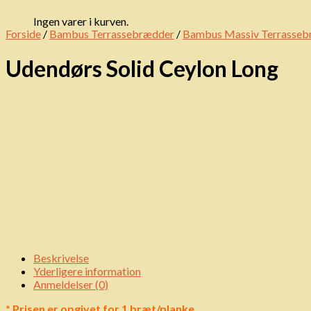
Ingen varer i kurven.
Forside
/
Bambus Terrassebrædder
/
Bambus Massiv Terrasseb
Udendørs Solid Ceylon Long
Beskrivelse
Yderligere information
Anmeldelser (0)
* Prisen er opgivet for 1 bræt/planke.