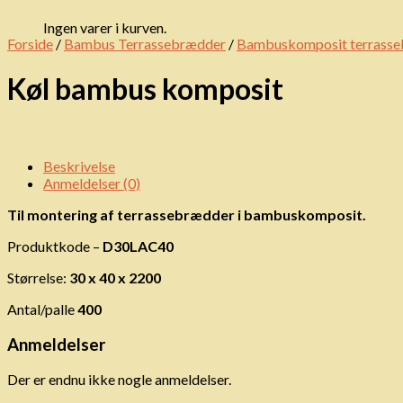
Ingen varer i kurven.
Forside
/
Bambus Terrassebrædder
/
Bambuskomposit terrass
Køl bambus komposit
Beskrivelse
Anmeldelser (0)
Til montering af terrassebrædder i bambuskomposit.
Produktkode –
D30LAC40
Størrelse:
30 x 40 x 2200
Antal/palle
400
Anmeldelser
Der er endnu ikke nogle anmeldelser.