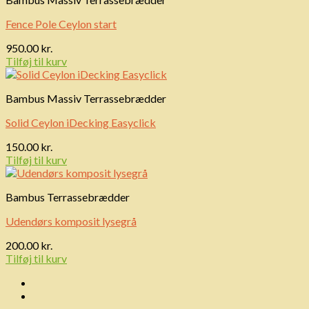
Fence Pole Ceylon start
950.00
kr.
Tilføj til kurv
Bambus Massiv Terrassebrædder
Solid Ceylon iDecking Easyclick
150.00
kr.
Tilføj til kurv
Bambus Terrassebrædder
Udendørs komposit lysegrå
200.00
kr.
Tilføj til kurv