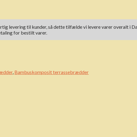
rtig levering til kunder, så dette tilfælde vi levere varer overal
ling for bestilt varer.
rædder
,
Bambuskomposit terrassebrædder