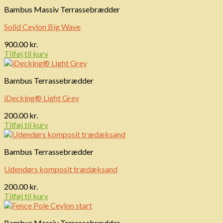
Bambus Massiv Terrassebrædder
Solid Ceylon Big Wave
900.00
kr.
Tilføj til kurv
Bambus Terrassebrædder
iDecking® Light Grey
200.00
kr.
Tilføj til kurv
Bambus Terrassebrædder
Udendørs komposit trædæksand
200.00
kr.
Tilføj til kurv
Bambus Massiv Terrassebrædder