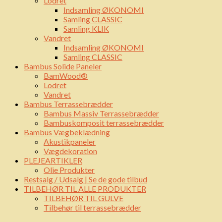
Lodret
Indsamling ØKONOMI
Samling CLASSIC
Samling KLIK
Vandret
Indsamling ØKONOMI
Samling CLASSIC
Bambus Solide Paneler
BamWood®
Lodret
Vandret
Bambus Terrassebrædder
Bambus Massiv Terrassebrædder
Bambuskomposit terrassebrædder
Bambus Vægbeklædning
Akustikpaneler
Vægdekoration
PLEJEARTIKLER
Olie Produkter
Restsalg / Udsalg | Se de gode tilbud
TILBEHØR TIL ALLE PRODUKTER
TILBEHØR TIL GULVE
Tilbehør til terrassebrædder