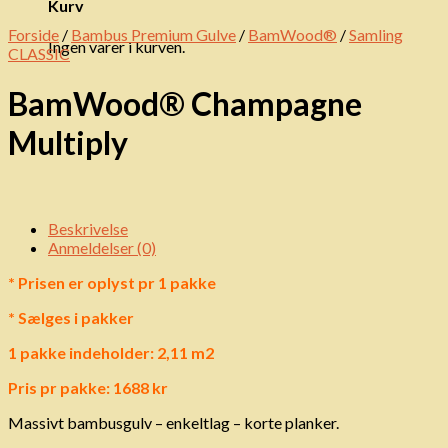
Kurv
Forside
/
Bambus Premium Gulve
/
BamWood®
/
Samling
Ingen varer i kurven.
CLASSIC
BamWood® Champagne
Multiply
Beskrivelse
Anmeldelser (0)
* Prisen er oplyst pr 1 pakke
* Sælges i pakker
1 pakke indeholder: 2,11 m2
Pris pr pakke: 1688 kr
Massivt bambusgulv – enkeltlag – korte planker.