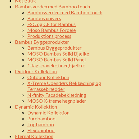
Net Butik
Bambusverden med BambooTouch
Bambusverden med BambooTouch
Bambus univers
FSC og CE for Bambus
Moso Bambus Fordele
Produktions process
Bambus Byggeprodukter
Bambus Byggeprodukter
MOSO Bambus Solid Bjælke
MOSO Bambus Solid Panel
1-lags paneler,finer,bjælker
Outdoor Kollektion
Outdoor Kollektion
X-Treme Udendørs Beklædning og
Terrassebrædder
N-finity Facadebeklædning
MOSO X-treme hegnplader
Dynamic Kollektion
Dynamic Kollektion
Purebamboo
Topbamboo
Flexbamboo
Eternal Kollektion