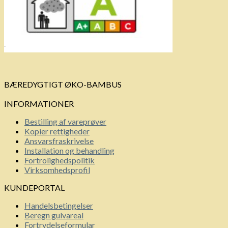
BÆREDYGTIGT ØKO-BAMBUS
INFORMATIONER
Bestilling af vareprøver
Kopier rettigheder
Ansvarsfraskrivelse
Installation og behandling
Fortrolighedspolitik
Virksomhedsprofil
KUNDEPORTAL
Handelsbetingelser
Beregn gulvareal
Fortrydelseformular