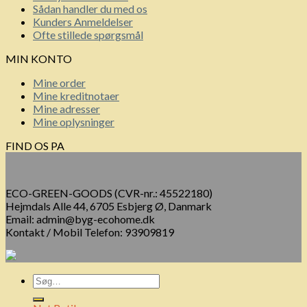
Sådan handler du med os
Kunders Anmeldelser
Ofte stillede spørgsmål
MIN KONTO
Mine order
Mine kreditnotaer
Mine adresser
Mine oplysninger
FIND OS PA
ECO-GREEN-GOODS (CVR-nr.: 45522180)
Hejmdals Alle 44, 6705 Esbjerg Ø, Danmark
Email: admin@byg-ecohome.dk
Kontakt / Mobil Telefon: 93909819