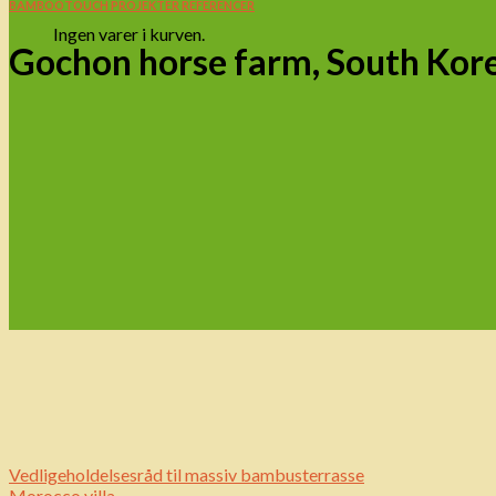
BAMBOOTOUCH PROJEKTER REFERENCER
Ingen varer i kurven.
Gochon horse farm, South Kor
Vedligeholdelsesråd til massiv bambusterrasse
Morocco villa