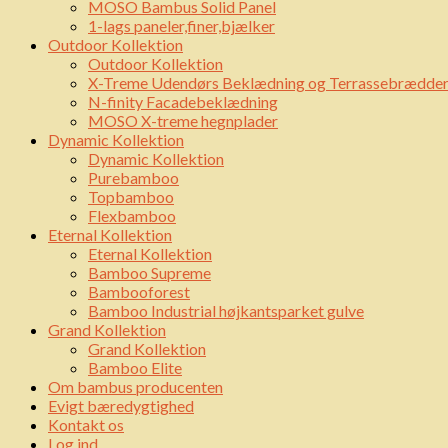
MOSO Bambus Solid Panel
1-lags paneler,finer,bjælker
Outdoor Kollektion
Outdoor Kollektion
X-Treme Udendørs Beklædning og Terrassebrædde
N-finity Facadebeklædning
MOSO X-treme hegnplader
Dynamic Kollektion
Dynamic Kollektion
Purebamboo
Topbamboo
Flexbamboo
Eternal Kollektion
Eternal Kollektion
Bamboo Supreme
Bambooforest
Bamboo Industrial højkantsparket gulve
Grand Kollektion
Grand Kollektion
Bamboo Elite
Om bambus producenten
Evigt bæredygtighed
Kontakt os
Log ind