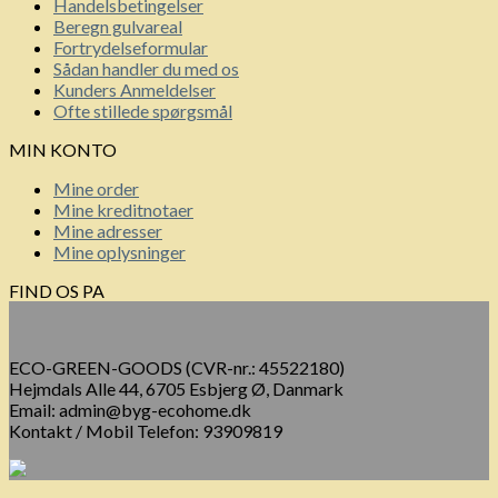
Handelsbetingelser
Beregn gulvareal
Fortrydelseformular
Sådan handler du med os
Kunders Anmeldelser
Ofte stillede spørgsmål
MIN KONTO
Mine order
Mine kreditnotaer
Mine adresser
Mine oplysninger
FIND OS PA
ECO-GREEN-GOODS (CVR-nr.: 45522180)
Hejmdals Alle 44, 6705 Esbjerg Ø, Danmark
Email: admin@byg-ecohome.dk
Kontakt / Mobil Telefon: 93909819