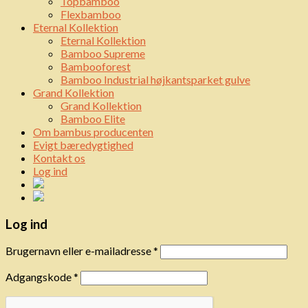
Topbamboo
Flexbamboo
Eternal Kollektion
Eternal Kollektion
Bamboo Supreme
Bambooforest
Bamboo Industrial højkantsparket gulve
Grand Kollektion
Grand Kollektion
Bamboo Elite
Om bambus producenten
Evigt bæredygtighed
Kontakt os
Log ind
Log ind
Brugernavn eller e-mailadresse
*
Adgangskode
*